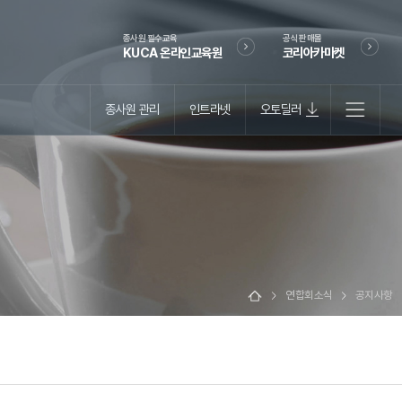
종사원 필수교육
공식 판매몰
KUCA 온라인교육원
코리아카마켓
종사원 관리
인트라넷
오토딜러
연합회소식
공지사항