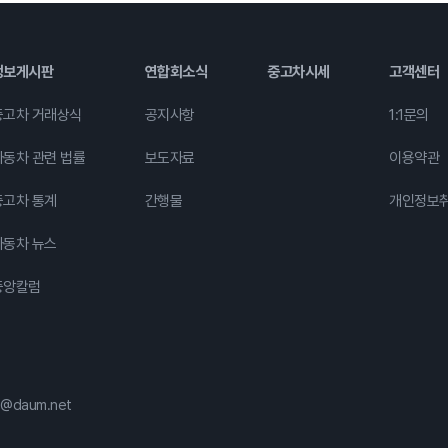
정보게시판
연합회소식
중고차시세
고객센터
중고차 거래상식
공지사항
1:1문의
자동차 관련 법률
보도자료
이용약관
중고차 통계
간행물
개인정보
자동차 뉴스
중앙칼럼
da@daum.net