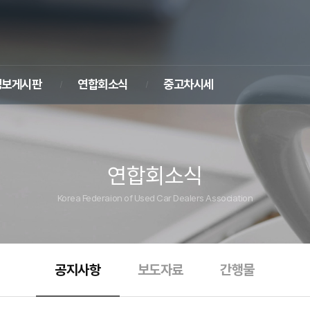
정보게시판
연합회소식
중고차시세
연합회소식
Korea Federaion of Used Car Dealers Association
공지사항
보도자료
간행물