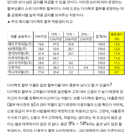
.
있다면 보다 낮은 금리를 제공할 수 있을 것이다
이러한 논리에 따라 운영되는
.
할부상품이 소위 다이렉트 할부이다
아래 도표는 다이렉트 할부를 운영하는 대
.
출 금융회사별 실제 적용 금리를 보여주는 자료이다
▲
주요 회사별 다이렉트 할부 적용금리 비교
?
다이렉트 할부 이율은 일반 할부이율 대비 충분히 낮다고 할 수 있을까
다이렉트 할부의 고객들이 대체로 일반할부 고객 대비 신용도가 높기 때문에 양
.
,
자간의 차이를 정확하게 비교하기는 어렵다
보통 다이렉트 할부는
대출중개인
(
)
,
할부 에이젼트 등
의 관리 역할이 없기 때문에 이용자들의 신용 확인이 어려워
.
,
신용 등급이 우수한 사람들에게만 제한적으로 적용되고 있다
그런데
대출중개
,
,
수수료가 없이
신용도 우수고객에게
적용되는 금리로는 위 도표상의 평균 금
.
9% ~ 14%
리는 별로 매력적이지 않은 것 같다
평균
라는 결코 낮지 않은 할
,
,
부금리는
적어도 신용우수 할부 소비자에게는
그리 매력적인 금리 수준이라고