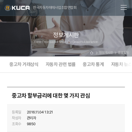
한국자동차매매사업조합연합회
정보게시판
Korea Federaion of Used Car Dealers Association
정보게시판
중앙칼럼
중고차 거래상식
자동차 관련 법률
중고차 통계
자동차 뉴
중고차 할부금리에 대한 몇 가지 관심
등록일
2016.11.04 13:21
작성자
관리자
조회수
9850