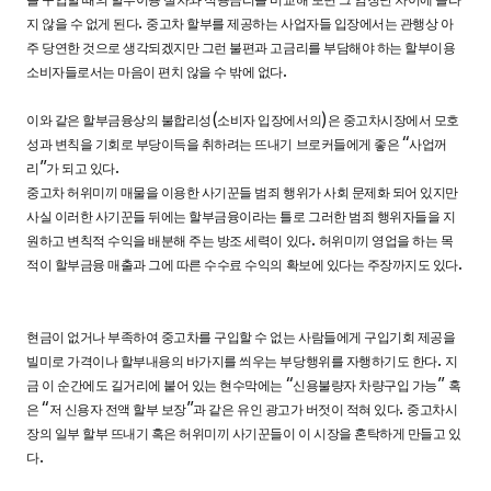
를 구입할 때의 할부이용 절차와 적용금리를 비교해 보면 그 엄청난 차이에 놀라
.
지 않을 수 없게 된다
중고차 할부를 제공하는 사업자들 입장에서는 관행상 아
주 당연한 것으로 생각되겠지만 그런 불편과 고금리를 부담해야 하는 할부이용
.
소비자들로서는 마음이 편치 않을 수 밖에 없다
(
)
이와 같은 할부금융상의 불합리성
소비자 입장에서의
은 중고차시장에서 모호
“
성과 변칙을 기회로 부당이득을 취하려는 뜨내기 브로커들에게 좋은
사업꺼
”
.
리
가 되고 있다
중고차 허위미끼 매물을 이용한 사기꾼들 범죄 행위가 사회 문제화 되어 있지만
사실 이러한 사기꾼들 뒤에는 할부금융이라는 틀로 그러한 범죄 행위자들을 지
.
원하고 변칙적 수익을 배분해 주는 방조 세력이 있다
허위미끼 영업을 하는 목
.
적이 할부금융 매출과 그에 따른 수수료 수익의 확보에 있다는 주장까지도 있다
현금이 없거나 부족하여 중고차를 구입할 수 없는 사람들에게 구입기회 제공을
.
빌미로 가격이나 할부내용의 바가지를 씌우는 부당행위를 자행하기도 한다
지
“
”
금 이 순간에도 길거리에 붙어 있는 현수막에는
신용불량자 차량구입 가능
혹
“
”
.
은
저 신용자 전액 할부 보장
과 같은 유인 광고가 버젓이 적혀 있다
중고차시
장의 일부 할부 뜨내기 혹은 허위미끼 사기꾼들이 이 시장을 혼탁하게 만들고 있
.
다