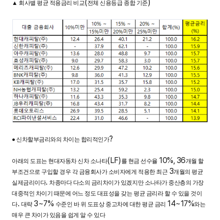
(
)
▲
회사별 평균 적용금리 비교
전체 신용등급 종합 기준
?
●
신차할부금리와의 차이는 합리적인가
(LF)
10%, 36
아래의 도표는 현대자동차 신차 소나타
를 현금 선수율
개월 할
3
부조건으로 구입할 경우 각 금융회사가 소비자에게 적용한 최근
개월의 평균
.
실제금리이다
차종마다 다소의 금리차이가 있겠지만 소나타가 중산층의 가장
대중적인 차이기 때문에 어느 정도 대표성을 갖는 평균 금리라 할 수 있을 것이
.
3~7%
14~17%
다
대략
수준인 바 위 도표상 중고차에 대한 평균 금리
와는
매우 큰 차이가 있음을 쉽게 알 수 있다