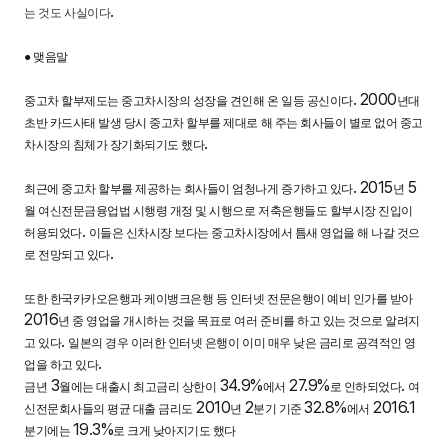
.
는 것도 사실이다
●
맺음말
. 2000
중고차 할부제도는 중고차시장의 성장을 견인해 온 일등 공신이다
년대
초반 카드사태 발생 당시 중고차 할부를 제대로 해 주는 회사들이 별로 없어 중고
.
차시장의 침체가 장기화되기도 했다
. 2015
5
최근에 중고차 할부를 제공하는 회사들이 엄청나게 증가하고 있다
년
월 여신전문금융업법 시행령 개정 및 시행으로 저축은행들도 할부시장 진입이
.
허용되었다
이들은 신차시장 보다는 중고차시장에서 틈새 영업을 해 나갈 것으
.
로 전망되고 있다
또한 한국카카오은행과 케이뱅크은행 등 인터넷 전문은행이 예비 인가를 받아
2016
년 중 영업을 개시하는 것을 목표로 여러 준비를 하고 있는 것으로 알려지
.
고 있다
일본의 경우 이러한 인터넷 은행이 이미 매우 낮은 금리로 공격적인 영
.
업을 하고 있다
3
34.9%
27.9%
.
금년
월에는 대출시 최고금리 상한이
에서
로 인하되었다
여
2010
2
32.8%
2016.1
신전문회사들의 평균 대출 금리도
년
분기 기준
에서
19.3%
분기에는
로 크게 낮아지기도 했다