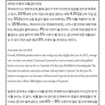
2016
년 자동차 대출금리 전망
맥브라이드는 전반적으로 올해 금리가 아주 미미하게 상승할 것으로 예측하
. 2015
4.3%(
고 있다
년에 신차 구입시의 평균 금리는 대략
중고차 구입 금
5%)
3%
리는
였으며 신용 등급이 좋은 소비자에게는
대를 적용하기도 했
. 2016
,
,
다
년에는
맥브라이드의 전망에 따르면
신차나 중고차에 대해 적용
4%
.
하는 최상급의 할부금리는
대 이하가 될 것이다
신차에 대한 평균적 대
5%
,
출금리는 금년 말까지 대략
수준이 될 것이고
중고차에 대한 대출금리
6%
.
는 이 보다 약간 높은 평균
수준이 될 것이라는 것이다
Auto loan rates for 2016
Overall, McBride predicts interest rates will go up only slightly this year. In 2015, average
new car rates were about 4.3 percent (5 percent for used car loans), and well-qualified
buyers even saw rates as low as 3 percent. For this year, McBride is forecasting that "the
best rates for both new and used car loans will stay below 4 percent" for the year. He
believes average new car loan rates will be around 5 percent by the end of the year and that
used car rates will be a little higher, at an average of 6 percent.
일본의 경우에는 대출이나 대출 중개의 주체에 따라 할부금리가 비교적 큰 차
.
이를 보이는 것 같다
예를 들어 토요타 등 신차메이커 계열의 판매점들이 제
6% ~ 8%
시하는 중고차 할부금리는 대략
수준이며 일반 중고차 매매상들