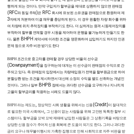
.
행하게 되는 것이다
만약 구입자가 할부금을 제대로 상환하지 않으면 판매점
(RFC
)
RFC
와 동일 주체
은
회사에 유보된 소유권을 판매점으로 환원하여 제
3
.
자에게 처분하여 미결 채무를 충당하게 된다
이 경우 원활한 차량 회수를 위하
.
여 차량에 위치 추적장치를 부착하기도 한다
더 심하게는 원격 시동제어장치를
부착하여 할부를 연체할 경우 시동을 제어하여 운행을 불가능하게 만들기도 한
.
BHPH
다
물론
계약서에 이러한 조건을 명문화하여 삽입하기도 하지만 인권
문제 등으로 자주 비판 받기도 한다
BHPH
조건으로 중고차를 판매할 경우 상당한 비율의 선수금
(Downpayment)
을 징구하는데 대개는 이 선수금이 판매점의 수익으로 간
.
주되고 있다
즉 판매점의 입장에서는 차량매입원가 전액을 할부원금으로 하여
분할상환 받는 조건을 제시하면서 대신에 소정의 수익을 별도 선취하는 개념인
.
BHPB
것이다
그러나 일부
점에서는 과다한 선수금을 요구하거나 지나치게
.
고율의 할부금리를 적용하는 사례도 드물지 않다
,
(Credit)
BHPH
라는 제도는
정상적인 사회 생활을 위해서는 신용
이 절대적으
,
로 필요한 미국 사회에서
그 신용이 없는 사람들을 위해 고안된 독특한 할부 시
.
스템이다
할부금을 꼬박 꼬박 제때에 납입한 사람들은 그 상환기록을 바탕으로
.
상당한 신용 점수가 주어져 신용 회복에 큰 도움이 되기도 한다
그러나 과다한
금리 요구나 채무불이행시의 가혹한 집행으로 인해 사회적으로 자주 비판을 받