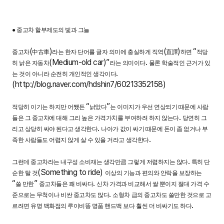
●
중고차 할부제도의 빛과 그늘
(
)
(
)
“
중고차
中古車
라는 한자 단어를 글자 의미에 충실하게 직역
直譯
하면
적당
(Medium-old car)”
.
히 낡은 자동차
라는 의미이다
물론 학술적인 근거가 있
.
는 것이 아니라 순전히 개인적인 생각이다
(
http://blog.naver.com/hdshin7/60213352158)
“
”
적당히 이기는 하지만 어쨌든
낡았다
는 이미지가 우선 연상되기 때문에 사람
.
들은 그 중고차에 대해 그리 높은 가격가치를 부여하려 하지 않는다
당연히 그
.
리고 상당히 싸야 된다고 생각한다
나아가 값이 싸기 때문에 돈이 좀 없거나 부
.
족한 사람들도 어렵지 않게 살 수 있을 거라고 생각한다
.
그런데 중고차라는 내구성 소비재는 생각만큼 그렇게 저렴하지는 않다
특히 단
(Something to ride)
순한 탈 것
이상의 기능과 편의와 안락을 보장하는
“
”
.
쓸 만한
중고차들은 꽤 비싸다
신차 가격과 비교해서 쌀 뿐이지 절대 가격 수
.
준으로는 무척이나 비싼 중고차도 많다
소형차 급의 중고차도 쓸만한 것으로 고
.
르려면 유명 백화점의 루이비똥 명품 핸드백 보다 훨씬 더 비싸기도 하다