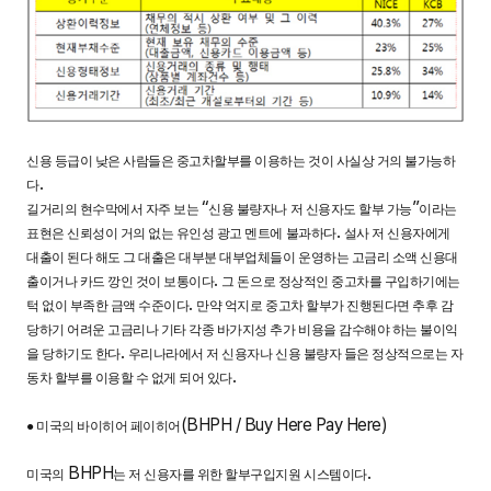
신용 등급이 낮은 사람들은 중고차할부를 이용하는 것이 사실상 거의 불가능하
.
다
“
”
길거리의 현수막에서 자주 보는
신용 불량자나 저 신용자도 할부 가능
이라는
.
표현은 신뢰성이 거의 없는 유인성 광고 멘트에 불과하다
설사 저 신용자에게
대출이 된다 해도 그 대출은 대부분 대부업체들이 운영하는 고금리 소액 신용대
.
출이거나 카드 깡인 것이 보통이다
그 돈으로 정상적인 중고차를 구입하기에는
.
턱 없이 부족한 금액 수준이다
만약 억지로 중고차 할부가 진행된다면 추후 감
당하기 어려운 고금리나 기타 각종 바가지성 추가 비용을 감수해야 하는 불이익
.
을 당하기도 한다
우리나라에서 저 신용자나 신용 불량자 들은 정상적으로는 자
.
동차 할부를 이용할 수 없게 되어 있다
(BHPH / Buy Here Pay Here)
● 미국의 바이히어 페이히어
BHPH
.
미국의
는 저 신용자를 위한 할부구입지원 시스템이다