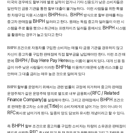
미국의 경우에도 할부거래 별로 실적이 없거나 기타 신용도가 낮은 소비자들은
.
일반적인 금융 기관을 통한 할부 대출이 불가능하다
이런 사람들을 위한 특별
BHPH
. BHPH
한 차량구입 지원 시스템이
이다
방식으로 할부 판매를 하는
BHPH
.
중고차 판매점을
딜러라고 한다
원래는 독립 중고차 딜러들이 이런 시
BHPH
스템을 주로 활용 했으나 최근에는 프랜차이즈 딜러들 중에서도
시스템
을 활용하는 경우가 늘고 있다고 한다
BHPH
조건으로 자동차를 구입한 소비자는 매월 타 금융 기관을 경유하지 않고
.
자신이 중고차를 구입한 판매점에 직접 할부금을 납입해야만 한다
이런 조건 때
BHPH / Buy Here Pay Here
.
문에
라는 이름이 붙여져 있다
대개 신용 등
BHPH
급이 아주 낮은 사람들이 이러한
를 이용하기 때문에 상환 리스크를 감
안하여 그 대출 금리는 매우 높은 것으로 알려져 있다
BHPH
할부를 운영하기 위해서는 관련 법률의 규정에 의거하여 중고차 판매점
(RFC / Related
운영주체가 같은 운영주체 명의로 별도로 내부 금융회사
Finance Company)
.
BHPH
를 설립해야 한다
그리고 판매점에서
조건으
(Title)
로 판매한 중고차는 소유권
이 소비자에게로 넘어 가는 것이 아니라 이
RFC
.
.
회사로 넘어가게 된다
일종의 양도 담보와 유사한 개념이라고 할 수 있다
BHPH
즉
할부 조건으로 중고차를 구입한 소비자는 차량의 소유권은 판매점이
RFC
별도로 설립한
회사에 맡겨 둔 채 점유권과 운행권만을 가지고 차량을 운