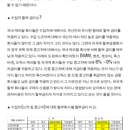
.
할 수 없기 때문이다
?
▲
수입차 할부 금리는
국내 캐피탈 회사들은 수입차에 대해서도 국산차와 유사한 형태로 할부 금리를
.
적용하고 있다
수입 신조차에 대해서 국산차 대비 약간 높은 금리를 적용하는
.
회사들이 많지만 그 금리 차이가 그리 크지는 않다
그런데 외국계 할부금융회사
의 경우 유독 외제 중고차에 대해서는 국내 캐피탈 회사에 비해 할부 금리를 매우
.
BMW,
,
,
낮게 적용하고 있다
아래의 도표에서 확인되듯이
벤츠
토요타
폭스
,
8% ~9%
바겐
오릭스 캐피탈 등 외국계 회사들은 수입 중고차에 대해
대의
.
저금리를 적용하고 있다
인증 중고차에 대해 저금리를 적용하는 것이 아닌가 생
각이 들기도 하지만 폭스바겐이나 오릭스 등 인증 중고차를 취급하지 않는 금융
.
회사들도 낮은 금리를 적용하고 반드시 그 이유만은 아닌 것으로 보인다
외국계
할부 회사들의 구매자 신용평가 방식의 차이나 영업방식의 상이에서 오는 판매
.
관리비용의 차이가 할부금리의 차이로 이어지고 있다고 보는 것이 옳을 것이다
(
)
.
▲
수입차
신차 및 중고차
에 대한 할부회사별 할부금리 비교