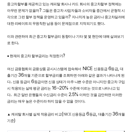
중고차할부를 제공하고 있는 캐피탈 회사나 카드 회사의 중고차할부 정책에는
?
아무런 문제가 없을까
그들은 중고차 사업자들과 소비자들 중간에서 균형적 시
?
각으로 그런 할부 정책을 운영하고 있을까
지나치게 높은 금리나 중고차딜러에
.
대한 리베이트의 무원칙한 남용 등이 문제점으로 지적되기도 했다
이와 관련하여 최근 중고차 할부금리 동향이나 기타 몇 몇 현안에 대해 살펴보기
.
로 한다
?
●
현재의 중고차 할부금리는 적정한가
NICE
6
,
여신 금융협회의 금융상품 공시시스템에 접속해서
신용등급
등급
대
36
출기간
개월 기준으로 할부금리를 조회하면 아래와 같은 결과가 나타나게 된
.
6
다
신용 등급이
등급이면 신용 상태가 아주 나쁜 수준은 아니지만 중고차 구입
16~20%
시 적용되는 실제 평균 금리는
수준에 이르는 것으로 나타나고 있
.
2.5%
다
최근 일반 은행들의 수신금리 수준이
이하인 것을 감안하면 이러한
.
금리는 매우 높은 수준이라 하지 않을 수 없을 것이다
(
6
,
36
▲
캐피탈 회사별 실제 적용금리 비교
NICE
신용등급
등급
대출기간
개월
)
기준