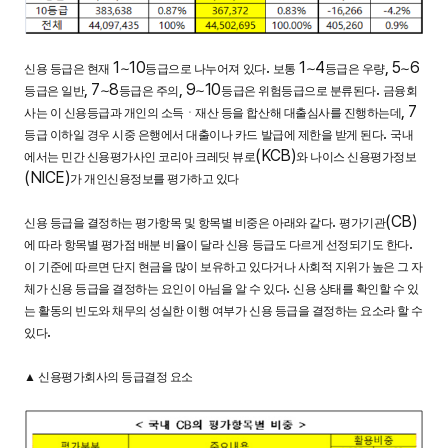
1
10
.
1
4
, 5
6
신용 등급은 현재
∼
등급으로 나누어져 있다
보통
∼
등급은 우량
∼
, 7
8
, 9
10
.
등급은 일반
∼
등급은 주의
∼
등급은 위험등급으로 분류된다
금융회
, 7
사는 이 신용등급과 개인의 소득ㆍ재산 등을 합산해 대출심사를 진행하는데
.
등급 이하일 경우 시중 은행에서 대출이나 카드 발급에 제한을 받게 된다
국내
(
KCB
)
에서는 민간 신용평가사인 코리아 크레딧 뷰로
와 나이스 신용평가정보
(
NICE
)
가 개인신용정보를 평가하고 있다
.
(CB)
신용 등급을 결정하는 평가항목 및 항목별 비중은 아래와 같다
평가기관
.
에 따라 항목별 평가점 배분 비율이 달라 신용 등급도 다르게 선정되기도 한다
이 기준에 따르면 단지 현금을 많이 보유하고 있다거나 사회적 지위가 높은 그 자
.
체가 신용 등급을 결정하는 요인이 아님을 알 수 있다
신용 상태를 확인할 수 있
는 활동의 빈도와 채무의 성실한 이행 여부가 신용 등급을 결정하는 요소라 할 수
.
있다
▲
신용평가회사의 등급결정 요소