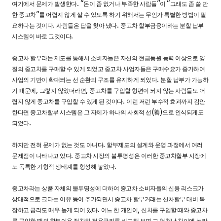
. “
”
“
여기에서 문제가 발생한다
돈이 좀 없거나 부족한 사람들
이
그래도 좀 쓸 만
”
한 중고차
를 어렵지 않게 살 수 있도록 하기 위해서는 무언가 특별한 방법이 필
.
.
요하다는 것이다
사람들은 답을 찾아 냈다
중고차 할부금융이라는 분할 납부
.
시스템이 바로 그것이다
중고차 할부라는 제도를 통해서 소비자들은 자신의 현금동원 능력 이상으로 양
질의 중고차를 구매할 수 있게 되었고 중고차 사업자들은 구매수요가 증가하여
.
사업의 기반이 확대되는 선 순환의 구조를 유지하게 되었다
분할 납부가 가능하
,
,
기 때문에
그렇지 않았더라면
중고차를 구입할 형편이 되지 않는 사람들도 어
.
렵지 않게 중고차를 구입할 수 있게 된 것이다
이런 저런 부수적 효과까지 감안
(
)
한다면 중고차할부 시스템은 그 자체가 하나의 사회적 선
善
으로 인식되게도
.
되었다
.
하지만 전혀 문제가 없는 것도 아니다
할부제도의 설계와 운영 과정에서 여러
.
문제점이 나타나고 있다
중고차 시장의 불투명성은 이러한 중고차할부 시장에
.
도 독특한 기형적 생태계를 형성해 놓았다
중고차라는 상품 자체의 불투명성에 더하여 중고차 소비자들의 신용 리스크가
상대적으로 크다는 이유 등이 추가되면서 중고차 할부거래는 신차할부 대비 복
.
,
잡하고 금리도 매우 높게 되어 있다
어느 한 개인이
신차를 구입할 때와 중고차