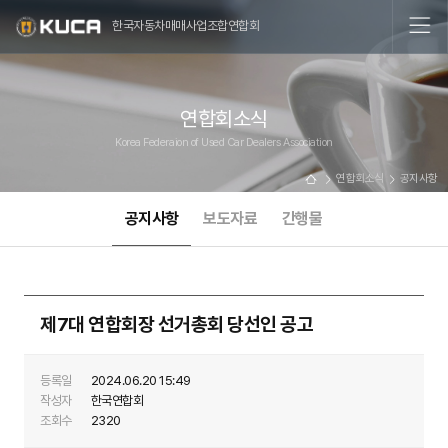
한국자동차매매사업조합연합회
연합회소식
Korea Federaion of Used Car Dealers Association
연합회소식
공지사항
공지사항
보도자료
간행물
제7대 연합회장 선거총회 당선인 공고
등록일
2024.06.20 15:49
작성자
한국연합회
조회수
2320