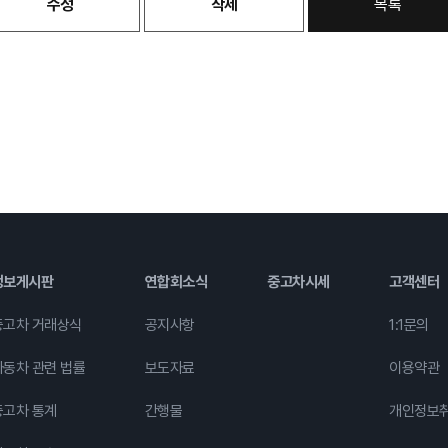
수정
삭제
목록
정보게시판
연합회소식
중고차시세
고객센터
중고차 거래상식
공지사항
1:1문의
자동차 관련 법률
보도자료
이용약관
중고차 통계
간행물
개인정보