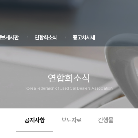
정보게시판
연합회소식
중고차시세
연합회소식
Korea Federaion of Used Car Dealers Association
공지사항
보도자료
간행물