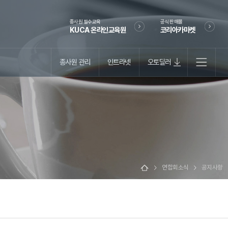
종사원 필수교육
공식 판매몰
KUCA 온라인교육원
코리아카마켓
종사원 관리
인트라넷
오토딜러
연합회소식
공지사항