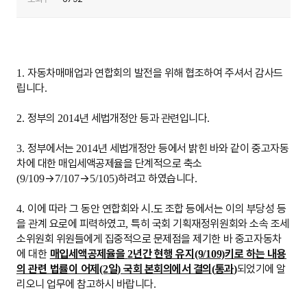
자동차매매업과 연합회의 발전을 위해 협조하여 주셔서 감사드
1.
립니다
.
정부의
년 세법개정안 등과 관련입니다
2.
2014
.
정부에서는
년 세법개정안 등에서 밝힌 바와 같이 중고자동
3.
2014
차에 대한 매입세액공제율을 단계적으로 축소
→
→
하려고 하였습니다
(9/109
7/107
5/105)
.
이에 따라 그 동안 연합회와 시
․
도 조합 등에서는 이의 부당성 등
4.
을 관계 요로에 피력하였고
특히 국회 기획재정위원회와 소속 조세
,
소위원회 위원들에게 집중적으로 문제점을 제기한 바
중고자동차
에 대한
매입세액공제율을
년간 현행 유지
키로 하는 내용
2
(9/109)
의 관련 법률이 어제
일
국회 본회의에서 결의
통과
되었기에 알
(2
)
(
)
리오니 업무에 참고하시 바랍니다
.