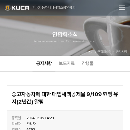
한국자동차매매사업조합연합회
연합회소식
Korea Federaion of Used Car Dealers Association
연합회소식
공지사항
공지사항
보도자료
간행물
중고자동차에 대한 매입세액공제율 9/109 현행 유
지(2년간) 알림
등록일
2014.12.05 14:28
작성자
관리자
조회수
6792