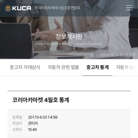
한국자동차매매사업조합연합회
정보게시판
Korea Federaion of Used Car Dealers Association
정보게시판
중고차 통계
중고차 거래상식
자동차 관련 법률
중고차 통계
자동차 뉴
코리아카마켓 4월호 통계
등록일
2017.04.03 14:58
작성자
관리자
조회수
1549