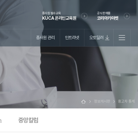
종사원 필수교육
공식 판매몰
KUCA 온라인교육원
코리아카마켓
종사원 관리
인트라넷
오토딜러
정보게시판
중고차 통계
스
중앙칼럼