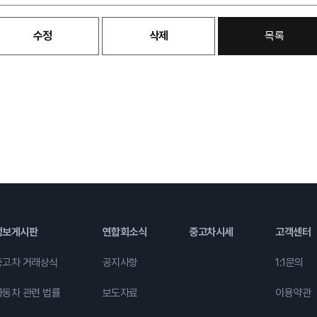
수정
삭제
목록
정보게시판
연합회소식
중고차시세
고객센터
중고차 거래상식
공지사항
1:1문의
자동차 관련 법률
보도자료
이용약관